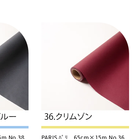
5m No.38
PARIS ﾊﾟﾘ 65cm×15m No.36