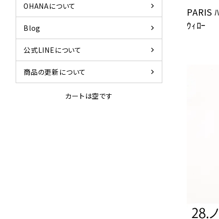
chevron_right
OHANAについて
PARIS
ｳｨﾛｰ
chevron_right
Blog
chevron_right
公式LINEについて
chevron_right
商品の更新について
カートは空です