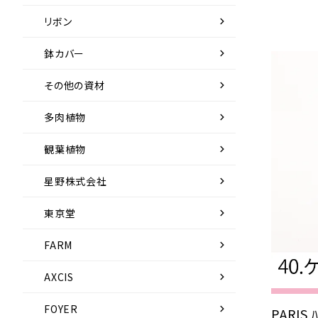
chevron_right
リボン
chevron_right
鉢カバー
chevron_right
その他の資材
chevron_right
多肉植物
chevron_right
観葉植物
chevron_right
星野株式会社
chevron_right
東京堂
chevron_right
FARM
chevron_right
AXCIS
chevron_right
FOYER
PARIS