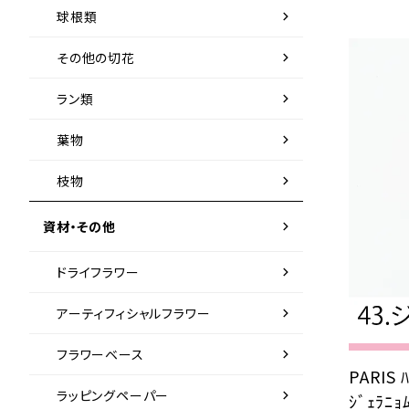
chevron_right
球根類
chevron_right
その他の切花
chevron_right
ラン類
chevron_right
葉物
chevron_right
枝物
chevron_right
資材・その他
chevron_right
ドライフラワー
chevron_right
アーティフィシャルフラワー
chevron_right
フラワーベース
PARIS
chevron_right
ラッピングペーパー
ｼﾞｪﾗﾆｮ