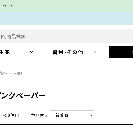
について
keyboard_arrow_down
keyboard_arrow_down
生花
資材・その他
資材・その他
ピングペーパー
1〜50件目
並び替え