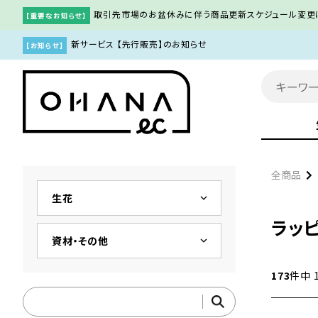
取引先市場のお盆休みに伴う商品更新スケジュール変更
【重要なお知らせ】
新サービス 【先行販売】のお知らせ
【お知らせ】
全商品
keyboard_arrow_down
生花
ラッ
keyboard_arrow_down
資材・その他
173
件中 