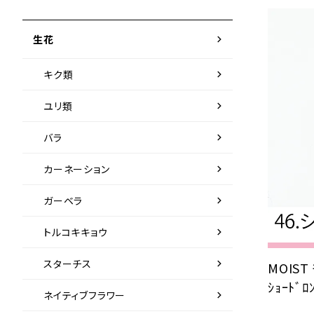
chevron_right
生花
chevron_right
キク類
chevron_right
ユリ類
chevron_right
バラ
chevron_right
カーネーション
chevron_right
ガーベラ
chevron_right
トルコキキョウ
chevron_right
スターチス
MOIST 
ｼｮｰﾄﾞﾛ
chevron_right
ネイティブフラワー