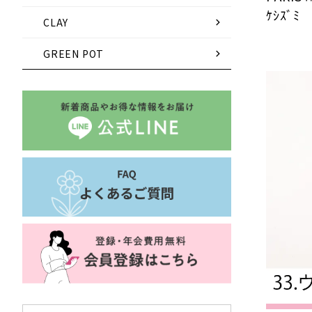
ｹｼｽﾞﾐ
chevron_right
CLAY
chevron_right
GREEN POT