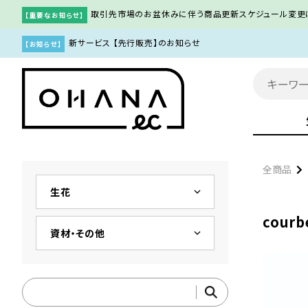
取引先市場のお盆休みに伴う商品更新スケジュール変更
【重要なお知らせ】
新サービス 【先行販売】のお知らせ
【お知らせ】
全商品
keyboard_arrow_down
生花
courb
keyboard_arrow_down
資材・その他