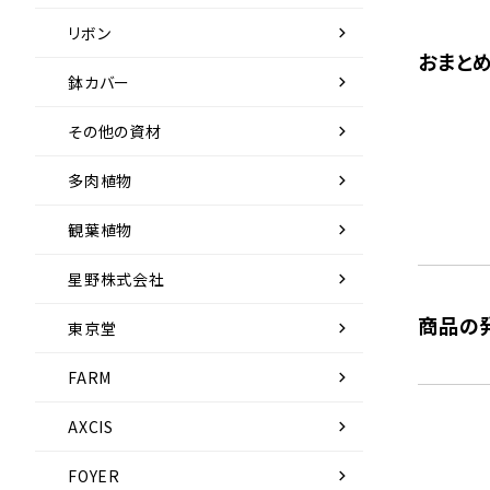
chevron_right
リボン
おまと
chevron_right
鉢カバー
chevron_right
その他の資材
chevron_right
多肉植物
chevron_right
観葉植物
chevron_right
星野株式会社
商品の
chevron_right
東京堂
chevron_right
FARM
chevron_right
AXCIS
chevron_right
FOYER