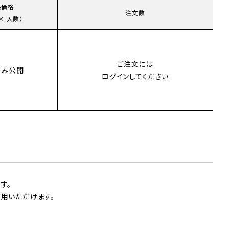
売価格
注文数
× 入数）
ご注文には
のみ公開
ログイン
してください
す。
用いただけます。