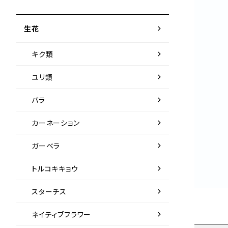
chevron_right
生花
chevron_right
キク類
chevron_right
ユリ類
chevron_right
バラ
chevron_right
カーネーション
chevron_right
ガーベラ
chevron_right
トルコキキョウ
chevron_right
スターチス
chevron_right
ネイティブフラワー