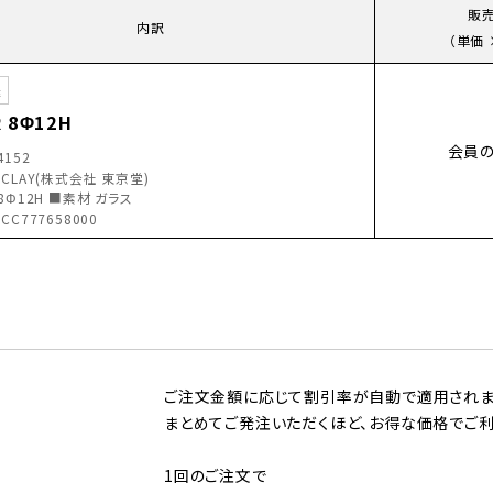
販
内訳
（単価 
送
R 8Φ12H
会員
4152
CLAY(株式会社 東京堂)
8Φ12H ■素材 ガラス
CC777658000
ご注文金額に応じて割引率が自動で適用されま
まとめてご発注いただくほど、お得な価格でご利
1回のご注文で