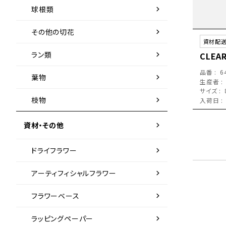
chevron_right
球根類
chevron_right
その他の切花
資材配
chevron_right
ラン類
CLEA
品番
6
chevron_right
葉物
生産者
サイズ
chevron_right
枝物
入荷日
chevron_right
資材・その他
chevron_right
ドライフラワー
chevron_right
アーティフィシャルフラワー
chevron_right
フラワーベース
chevron_right
ラッピングペーパー