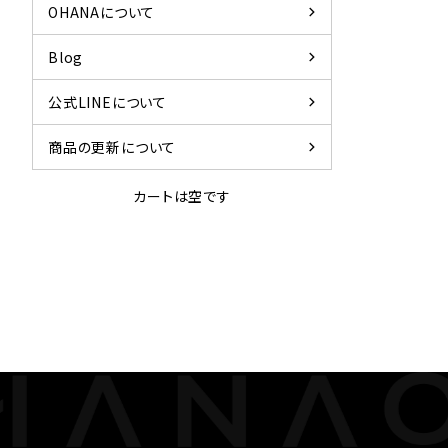
chevron_right
OHANAについて
chevron_right
Blog
chevron_right
公式LINEについて
chevron_right
商品の更新について
カートは空です