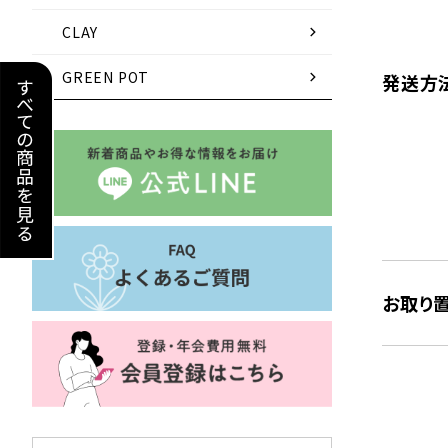
chevron_right
CLAY
chevron_right
GREEN POT
発送方
お取り