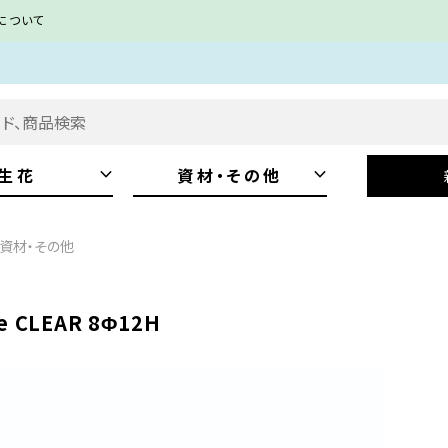
について
keyboard_arrow_down
keyboard_arrow_down
生花
資材・その他
資材・その他
e CLEAR 8Φ12H