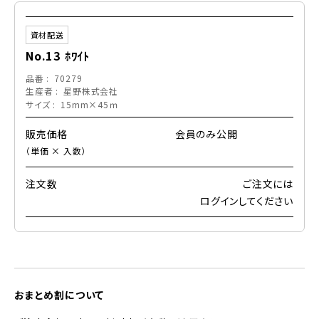
資材配送
No.13 ﾎﾜｲﾄ
品番
70279
生産者
星野株式会社
サイズ
15mm×45ｍ
販売価格
会員のみ公開
（単価 × 入数）
注文数
ご注文には
ログイン
してください
おまとめ割について