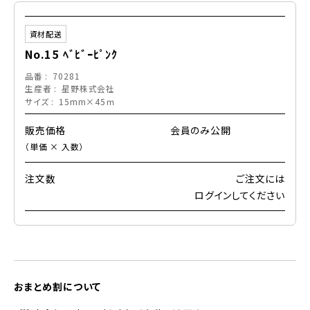
資材配送
No.15 ﾍﾞﾋﾞｰﾋﾟﾝｸ
品番
70281
生産者
星野株式会社
サイズ
15mm×45ｍ
販売価格
会員のみ公開
（単価 × 入数）
注文数
ご注文には
ログイン
してください
おまとめ割について